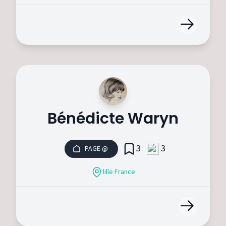
Bénédicte Waryn
3
3
PAGE @
lille France