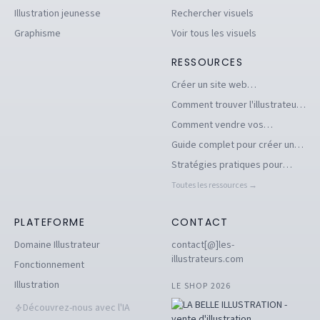
Illustration jeunesse
Rechercher visuels
Graphisme
Voir tous les visuels
RESSOURCES
Créer un site web
d'illustrations pour se
Comment trouver l'illustrateur
démarquer en tant
freelance idéal pour votre
Comment vendre vos
qu'illustrateur
projet
illustrations facilement en ligne
Guide complet pour créer un
book d'illustration en ligne
Stratégies pratiques pour
pour illustrateurs
dénicher des commandes
Toutes les ressources →
d'illustration en 2026
PLATEFORME
CONTACT
Domaine Illustrateur
contact[@]les-
illustrateurs.com
Fonctionnement
Illustration
LE SHOP 2026
Découvrez-nous avec l'IA